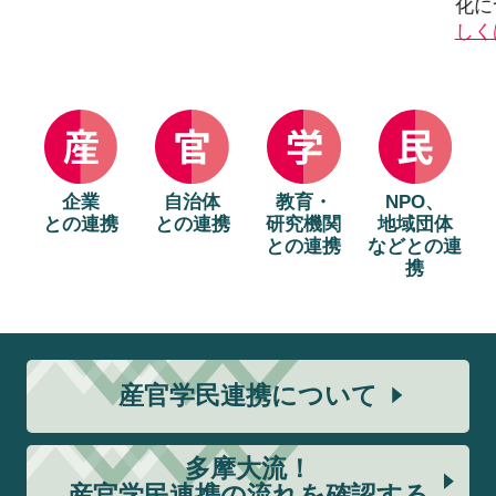
化に
しく
企業
自治体
教育・
NPO、
との連携
との連携
研究機関
地域団体
との連携
などとの連
携
産官学民連携について
多摩大流！
産官学民連携の流れを確認する