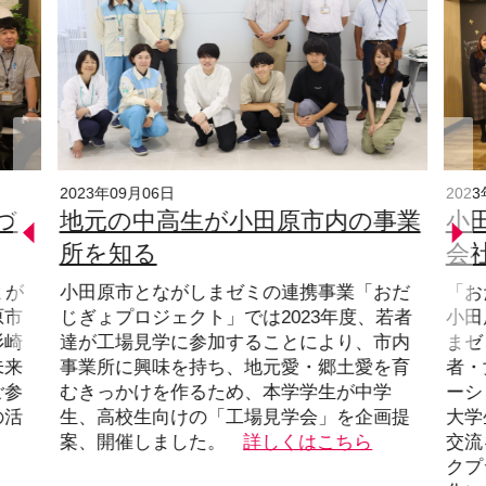
2023年09月06日
202
づ
地元の中高生が小田原市内の事業
小
所を知る
会
ミが
小田原市とながしまゼミの連携事業「おだ
「お
原市
じぎょプロジェクト」では2023年度、若者
小田
杉崎
達が工場見学に参加することにより、市内
まゼ
未来
事業所に興味を持ち、地元愛・郷土愛を育
者・
ご参
むきっかけを作るため、本学学生が中学
ーシ
の活
生、高校生向けの「工場見学会」を企画提
大学
。
案、開催しました。
詳しくはこちら
交流
クプ