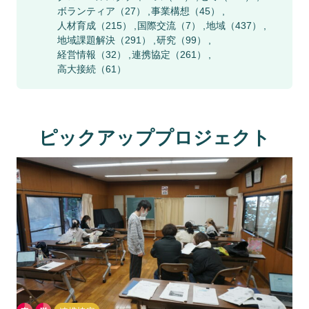
ボランティア
（27）
事業構想
（45）
人材育成
（215）
国際交流
（7）
地域
（437）
地域課題解決
（291）
研究
（99）
経営情報
（32）
連携協定
（261）
高大接続
（61）
ピックアッププロジェクト