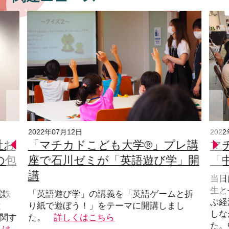
2022年07月12日
202
社お
「マチカドこども大学®」プレ講
マ
の包
座で石川ゼミが「英語遊び学」開
「
講
当日
生と
電鉄
「英語遊び学」の講義を「英語ゲームと折
ぶ経
と
り紙で遊ぼう！」をテーマに開講しまし
しな
に関す
た。
詳しくはこちら
た。