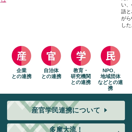
くは
い、
語と
がら
した
企業
自治体
教育・
NPO、
との連携
との連携
研究機関
地域団体
との連携
などとの連
携
産官学民連携について
多摩大流！