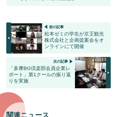
前の記事
松本ゼミの学生が京王観光
株式会社と企画提案会をオ
ンラインにて開催
次の記事
「多摩BG倶楽部会員企業レ
ポート」第1クールの振り返
りを実施
関連ニュース