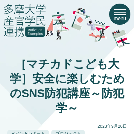
menu
［マチカドこども大
学］安全に楽しむため
のSNS防犯講座～防犯
学～
2023年9月20日
イベントレポート
プロジェクト