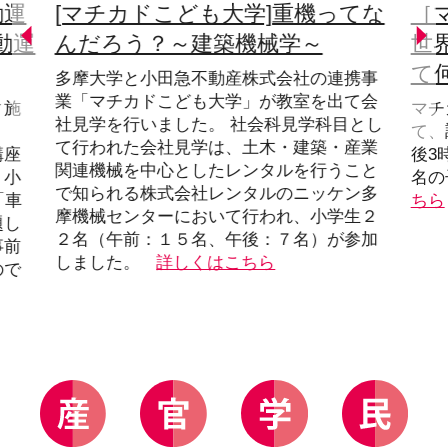
動運
[マチカドこども大学]重機ってな
［
動運
んだろう？～建築機械学～
世
て
多摩大学と小田急不動産株式会社の連携事
業「マチカドこども大学」が教室を出て会
ィ施
マチ
社見学を行いました。 社会科見学科目とし
、
て、
て行われた会社見学は、土木・建築・産業
講座
後3
関連機械を中心としたレンタルを行うこと
。小
名の
で知られる株式会社レンタルのニッケン多
「車
ちら
摩機械センターにおいて行われ、小学生２
題し
２名（午前：１５名、午後：７名）が参加
事前
しました。
詳しくはこちら
ので