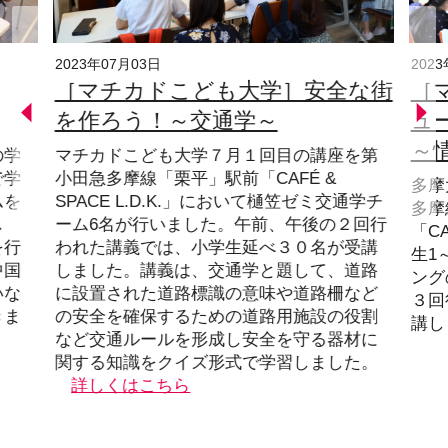
2023年07月03日
202
［マチカドこども大学］安全な街
［
を作ろう！～交通学～
ュ
～
の学
マチカドこども大学７月１回目の講座を第
で学
小田急多摩線「栗平」駅前「CAFÉ &
多摩
ムを
SPACE L.D.K.」において樋笠ゼミ交通学チ
多摩
し
ーム6名が行いました。午前、午後の２回行
「CA
を行
われた講義では、小学生延べ３０名が受講
生1
中国
しました。講義は、交通学と題して、道路
ング
いな
に設置された道路標識の意味や道路柵など
３回
きま
の安全を確保するための道路用施設の役割
講し
など交通ルールを形成し安全を守る器材に
関する知識をクイズ形式で学習しました。
詳しくはこちら