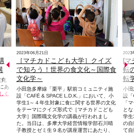
2023年06月21日
202
講
［マチカドこども大学］クイズ
[
講
で知ろう！世界の食文化～国際食
転
文化学～
転
笠尭
にあ
小田急多摩線「栗平」駅前コミュニティ施
小田
しく
設「CAFÉ & SPACE L.D.K.」において、小
設「C
学生1～４年生対象に食に関する世界の文化
「マ
をテーマにクイズ形式で［マチカドこども
とな
大学］国際職文化学の講義が行われまし
学生
た。当日は、多摩大学経営情報学部石川晴
の自
子教授とゼミ生９名が講座運営にあたり、
て自