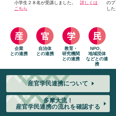
小学生２８名が受講しました。
詳しくは
のプ
こちら
した
企業
自治体
教育・
NPO、
との連携
との連携
研究機関
地域団体
との連携
などとの連
携
産官学民連携について
多摩大流！
産官学民連携の流れを確認する