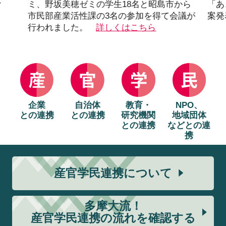
し
ミ、野坂美穂ゼミの学生18名と昭島市から
「あ
市民部産業活性課の3名の参加を得て会議が
案発
行われました。
詳しくはこちら
企業
自治体
教育・
NPO、
との連携
との連携
研究機関
地域団体
との連携
などとの連
携
産官学民連携について
多摩大流！
産官学民連携の流れを確認する