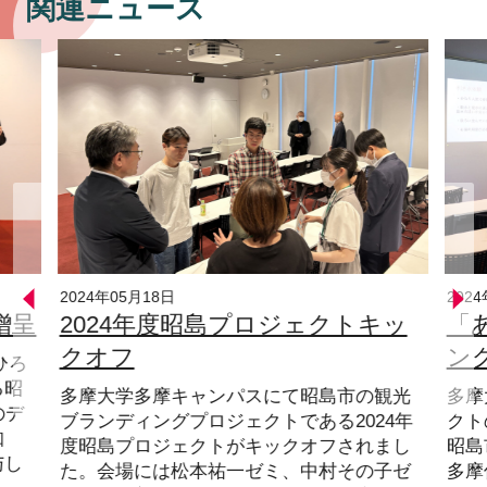
関連ニュース
2024年05月18日
202
贈呈
2024年度昭島プロジェクトキッ
「
クオフ
ン
ひろ
る昭
多摩大学多摩キャンパスにて昭島市の観光
多摩
のデ
ブランディングプロジェクトである2024年
クト
知
度昭島プロジェクトがキックオフされまし
昭島
与し
た。会場には松本祐一ゼミ、中村その子ゼ
多摩