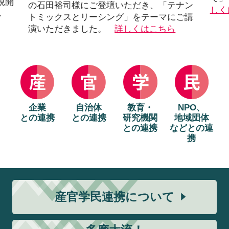
規開
の石田裕司様にご登壇いただき、「テナン
しく
し
トミックスとリーシング」をテーマにご講
演いただきました。
詳しくはこちら
企業
自治体
教育・
NPO、
との連携
との連携
研究機関
地域団体
との連携
などとの連
携
産官学民連携について