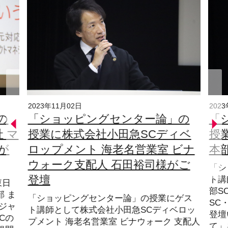
2023年11月02日
202
の
「ショッピングセンター論」の
「
 マ
授業に株式会社小田急SCディベ
授
が
ロップメント 海老名営業室 ビナ
本
ウォーク支配人 石田裕司様がご
「シ
登壇
ト講
東日
部S
 ま
「ショッピングセンター論」の授業にゲス
SC
ジャ
ト講師として株式会社小田急SCディベロッ
登壇
Cの
プメント 海老名営業室 ビナウォーク 支配人
て」