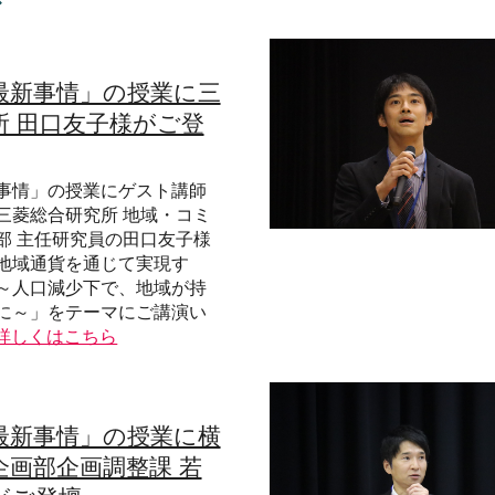
最新事情」の授業に三
所 田口友子様がご登
事情」の授業にゲスト講師
三菱総合研究所 地域・コミ
部 主任研究員の田口友子様
地域通貨を通じて実現す
～人口減少下で、地域が持
に～」をテーマにご講演い
詳しくはこちら
最新事情」の授業に横
企画部企画調整課 若