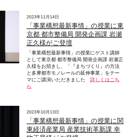
2023年11月14日
「事業構想最新事情」の授業に東
京都 都市整備局 開発企画課 岩瀬
正久様がご登壇
「事業構想最新事情」の授業にゲスト講師
として東京都 都市整備局 開発企画課 岩瀬正
久様をお招きし、「『まちづくり』の方法
と多摩都市モノレールの延伸事業」をテー
マにご講演いただきました
詳しくはこち
ら
2023年10月13日
「事業構想最新事情」の授業に関
東経済産業局 産業技術革新課 幸