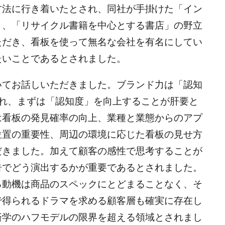
方法に行き着いたとされ、同社が手掛けた「イン
」、「リサイクル書籍を中心とする書店」の野立
ただき、看板を使って無名な会社を有名にしてい
たいことであるとされました。
いてお話しいただきました。ブランド力は「認知
され、まずは「認知度」を向上することが肝要と
は看板の発見確率の向上、業種と業態からのアプ
位置の重要性、周辺の環境に応じた看板の見せ方
だきました。加えて顧客の感性で思考することが
告でどう演出するかが重要であるとされました。
る動機は商品のスペックにとどまることなく、そ
で得られるドラマを求める顧客層も確実に存在し
済学のハフモデルの限界を超える領域とされまし