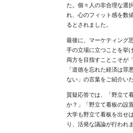
た。個々人の非合理な選
れ、心のフィット感を数
るとされました。
最後に、マーケティング
手の立場に立つことを挙
両方を目指すことこそが
「道徳を忘れた経済は罪
ない」の言葉をご紹介い
質疑応答では、「野立て
か？」「野立て看板の設
大学も野立て看板を出せ
り、活発な議論が行われ