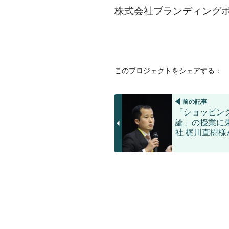
株式会社ブランディング
このプロジェクトをシェアする：
前の記事
「ショッピン
論」の授業に
社 梶川直樹様
ス