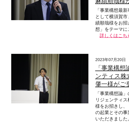
麻績順哉様
「事業構想最新
として横須賀市 
績順哉様をお招
想」をテーマに
詳しくはこち
2023年07月20日
「事業構想
ンティス株式
肇一様がご
「事業構想論」
リジェンティス
様をお招きし、
の起業とその事
いただきました