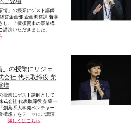
がご登壇
事情」の授業にゲスト講師
経営企画部 企画調整課 若麻
きし、「横須賀市の事業構
ご講演いただきました。
ら
論」の授業にリジェ
会社 代表取締役 柴
登壇
の授業にゲスト講師として
株式会社 代表取締役 柴肇一
「創薬系大学発ベンチャー
業構想」をテーマにご講演
。
詳しくはこちら