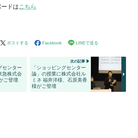
ボードは
こちら
ポストする
Facebook
LINEで送る
次の記事
グセンター
「ショッピングセンター
東急株式会
論」の授業に株式会社ル
がご登壇
ミネ 福井洋様、石原美香
様がご登壇