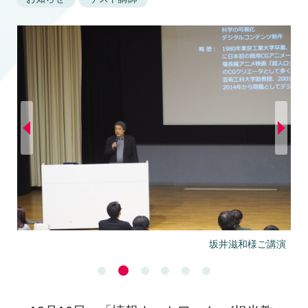
坂井滋和様ご講演