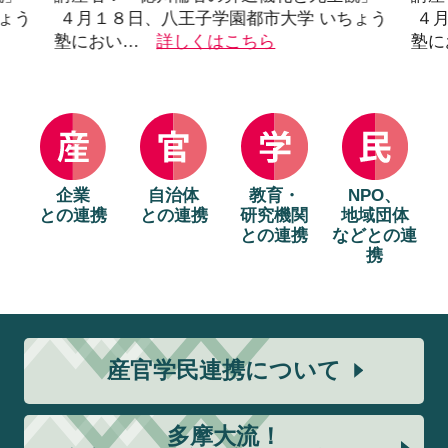
ょう
４月１８日、八王子学園都市大学 いちょう
４月
塾におい…
詳しくはこちら
塾に
企業
自治体
教育・
NPO、
との連携
との連携
研究機関
地域団体
との連携
などとの連
携
産官学民連携について
多摩大流！