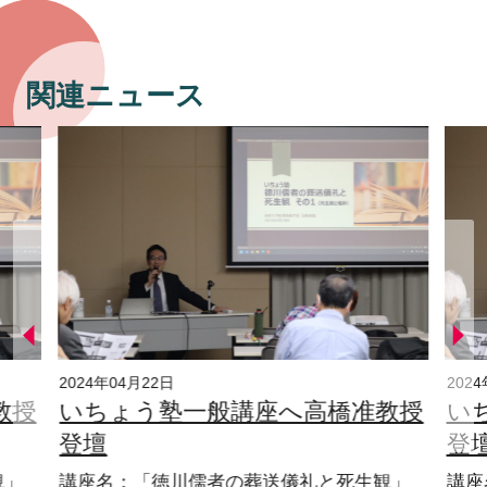
関連ニュース
2024年04月22日
202
教授
いちょう塾一般講座へ高橋准教授
い
登壇
登
観」
講座名：「徳川儒者の葬送儀礼と死生観」
講座