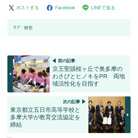
ポストする
Facebook
LINEで送る
タグ：
研究
前の記事
京王聖蹟桜ヶ丘で奥多摩の
わさびとヒノキをPR 両地
域活性化を目指す
次の記事
東京都立五日市高等学校と
多摩大学が教育交流協定を
締結