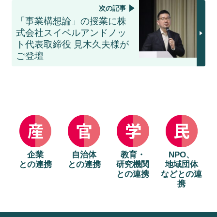
次の記事
「事業構想論」の授業に株
式会社スイベルアンドノッ
ト代表取締役 見木久夫様が
ご登壇
企業
自治体
教育・
NPO、
との連携
との連携
研究機関
地域団体
との連携
などとの連
携