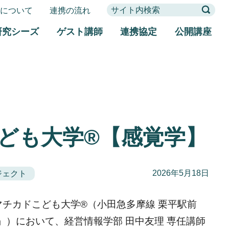
携について
連携の流れ
研究シーズ
ゲスト講師
連携協定
公開講座
ども大学®【感覚学】
2026年5月18日
ジェクト
、マチカドこども大学®︎（小田急多摩線 栗平駅前
.D.K.」）において、経営情報学部 田中友理 専任講師