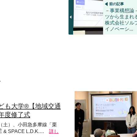
前の記事
－事業構想論
ツから生まれ
株式会社ソル
イノベーシ...
ス
ども大学®【地域交通
5年度修了式
5日（土）、小田急多摩線「栗
 SPACE L.D.K.…
詳し