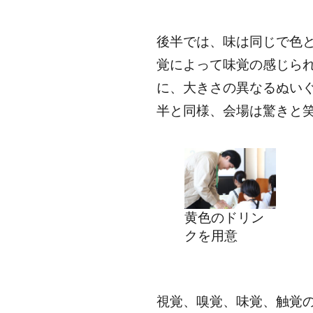
後半では、味は同じで色
覚によって味覚の感じら
に、大きさの異なるぬい
半と同様、会場は驚きと
黄色のドリン
クを用意
視覚、嗅覚、味覚、触覚