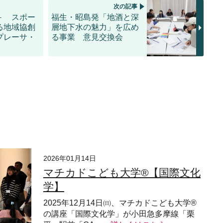
次の記事
－ スポー
福生・昭島発「地酒と深
る地域協創
層地下水の魅力」を広め
プレーサ・
る事業 意見交換会
2026年01月14日
マチカドこども大学®【国際文化
学】
2025年12月14日㈰、マチカドこども大学®︎
の講座「国際文化学」が小田急多摩線「栗