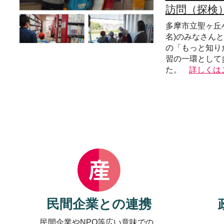
訪問（探検）
多摩市立聖ヶ丘小
名)のみなさん
の「もっと知り
習の一環として
た。
詳しくは
民間企業との連携
民間企業やNPO等広い意味での