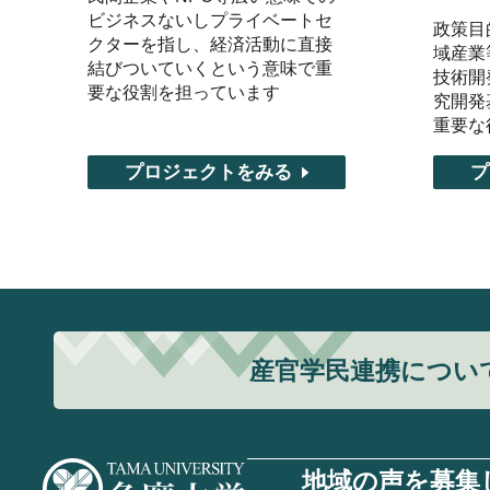
ビジネスないしプライベートセ
政策目
クターを指し、経済活動に直接
域産業
結びついていくという意味で重
技術開
要な役割を担っています
究開発
重要な
プロジェクトをみる
プ
産官学民連携につい
地域の声を募集