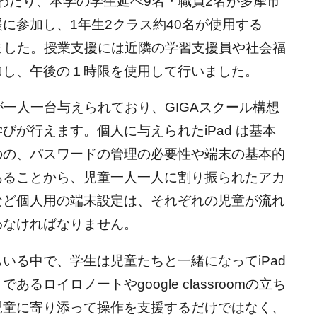
間にわたり、本学の学生延べ9名・職員2名が多摩市
に参加し、1年生2クラス約40名が使用する
いました。授業支援には近隣の学習支援員や社会福
加し、午後の１時限を使用して行いました。
が一人一台与えられており、GIGAスクール構想
びが行えます。個人に与えられたiPad は基本
のの、パスワードの管理の必要性や端末の基本的
あることから、児童一人一人に割り振られたアカ
など個人用の端末設定は、それぞれの児童が流れ
わなければなりません。
いる中で、学生は児童たちと一緒になってiPad
るロイロノートやgoogle classroomの立ち
児童に寄り添って操作を支援するだけではなく、