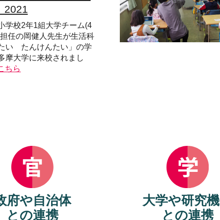
2021
学校2年1組大学チーム(4
と担任の岡健人先生が生活科
たい たんけんたい」の学
多摩大学に来校されまし
こちら
政府や自治体
大学や研究機
との連携
との連携