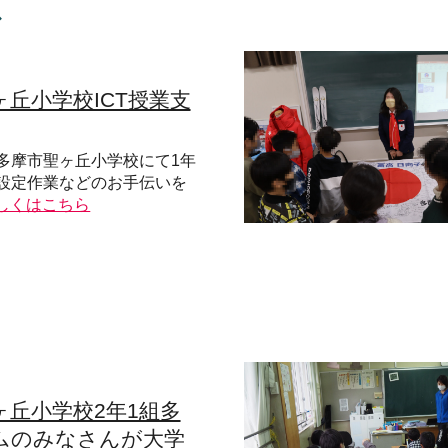
ス
丘小学校ICT授業支
多摩市聖ヶ丘小学校にて1年
設定作業などのお手伝いを
しくはこちら
ヶ丘小学校2年1組多
ムのみなさんが大学