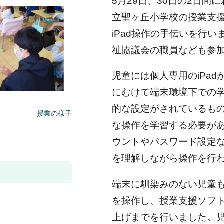
5月29日、30日の2日
立聖ヶ丘小学校の授業支援
iPad操作の手伝いを行
祉協議会の職員なども参
児童には個人専用のiPad
にむけて端末環境下での学
的な設定がされているも
授業の様子
な操作を学習する必要が
ウントやパスワード設定
を理解しながら操作を行
端末に馴染みのない児童も
を操作し、授業支援ソフトであ
上げまでを行いました。