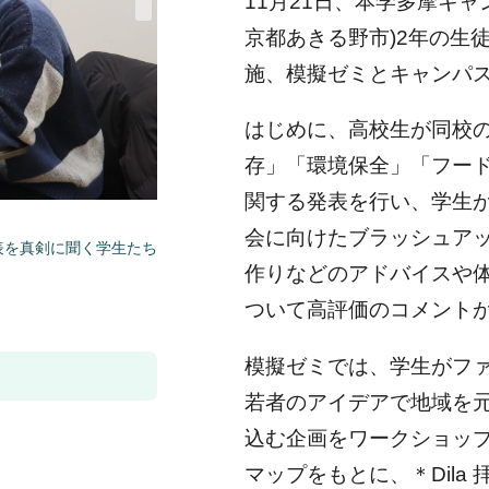
11月21日、本学多摩キ
京都あきる野市)2年の生徒
施、模擬ゼミとキャンパ
はじめに、高校生が同校の
存」「環境保全」「フー
関する発表を行い、学生が
会に向けたブラッシュア
表を真剣に聞く学生たち
作りなどのアドバイスや
ついて高評価のコメント
模擬ゼミでは、学生がフ
若者のアイデアで地域を
込む企画をワークショッ
マップをもとに、＊Dil