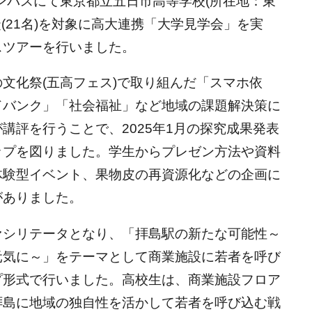
ャンパスにて東京都立五日市高等学校(所在地：東
(21名)を対象に高大連携「大学見学会」を実
スツアーを行いました。
文化祭(五高フェス)で取り組んだ「スマホ依
ドバンク」「社会福祉」など地域の課題解決策に
講評を行うことで、2025年1月の探究成果発表
ップを図りました。学生からプレゼン方法や資料
体験型イベント、果物皮の再資源化などの企画に
がありました。
ァシリテータとなり、「拝島駅の新たな可能性～
元気に～」をテーマとして商業施設に若者を呼び
プ形式で行いました。高校生は、商業施設フロア
a 拝島に地域の独自性を活かして若者を呼び込む戦