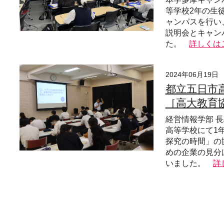
等学校2年の生徒
ャンパスを行い
説明会とキャン
た。
詳しくは
2024年06月19日
都立五日市
［高大教育
経営情報学部 
高等学校にて1年
探究の時間」の
めの企業の見分
いました。
詳