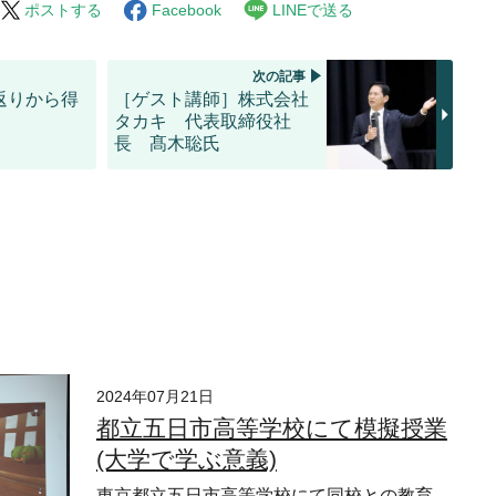
ポストする
Facebook
LINEで送る
次の記事
返りから得
［ゲスト講師］株式会社
タカキ 代表取締役社
長 髙木聡氏
2024年07月21日
都立五日市高等学校にて模擬授業
(大学で学ぶ意義)
東京都立五日市高等学校にて同校との教育