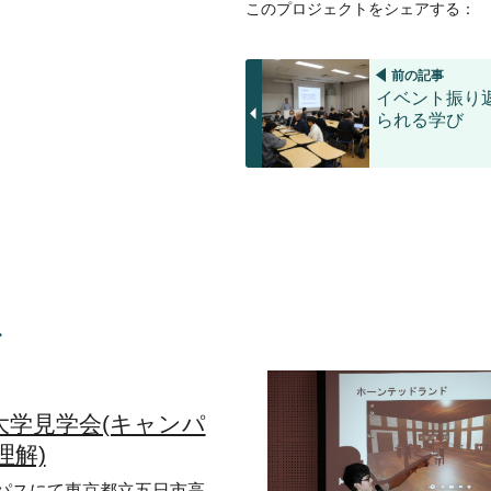
このプロジェクトをシェアする：
前の記事
イベント振り
られる学び
ス
大学見学会(キャンパ
理解)
パスにて東京都立五日市高