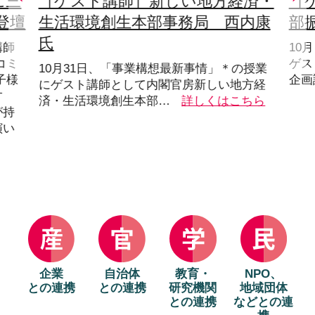
に三
［ゲスト講師］新しい地方経済・
［
登壇
生活環境創生本部事務局 西内康
部
氏
講師
10
コミ
ゲス
10月31日、「事業構想最新事情」＊の授業
子様
企画
にゲスト講師として内閣官房新しい地方経
す
済・生活環境創生本部…
詳しくはこちら
が持
演い
企業
自治体
教育・
NPO、
との連携
との連携
研究機関
地域団体
との連携
などとの連