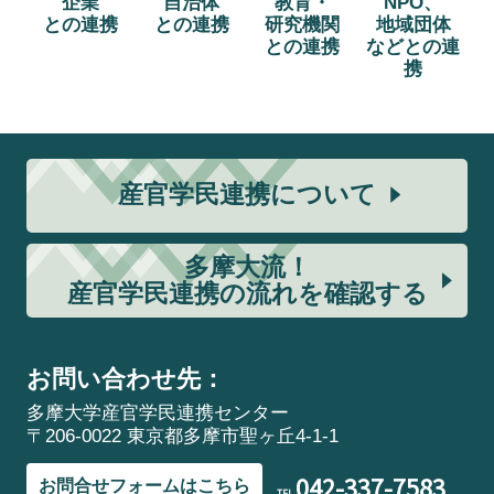
企業
自治体
教育・
NPO、
との連携
との連携
研究機関
地域団体
との連携
などとの連
携
産官学民連携について
多摩大流！
産官学民連携の流れを確認する
お問い合わせ先：
多摩大学産官学民連携センター
〒206-0022 東京都多摩市聖ヶ丘4-1-1
042-337-7583
お問合せフォームはこちら
TEL