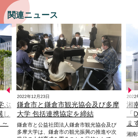
関連ニュース
2022年12月23日
202
学ぶ
鎌倉市と鎌倉市観光協会及び多摩
湘
講し
大学 包括連携協定を締結
「D
 ～
ま
鎌倉市と公益社団法人鎌倉市観光協会及び
多摩大学は、鎌倉市の観光振興の推進や次
湘南