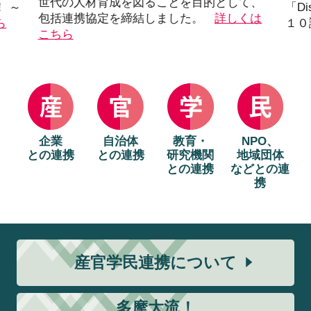
世代の人材育成を図ることを目的として、
！ ～
「D
包括連携協定を締結しました。
詳しくは
ら
１０
こちら
企業
自治体
教育・
NPO、
との連携
との連携
研究機関
地域団体
との連携
などとの連
携
産官学民連携について
多摩大流！