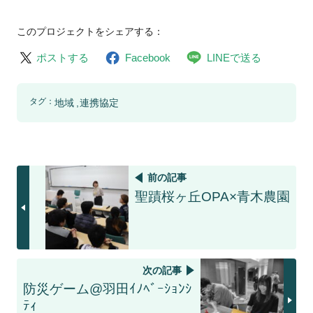
このプロジェクトをシェアする：
ポストする
Facebook
LINEで送る
タグ：
地域
連携協定
前の記事
聖蹟桜ヶ丘OPA×青木農園
次の記事
防災ゲーム@羽田ｲﾉﾍﾞｰｼｮﾝｼ
ﾃｨ