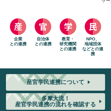
ゲー
企業
自治体
教育・
NPO、
との連携
との連携
研究機関
地域団体
との連携
などとの連
携
産官学民連携について
多摩大流！
産官学民連携の流れを確認する