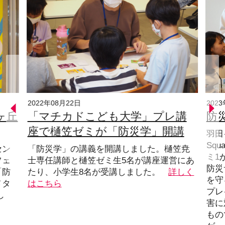
2022年08月22日
202
ヶ丘
「マチカドこども大学」プレ講
防災
座で樋笠ゼミが「防災学」開講
羽田
Squ
セン
「防災学」の講義を開講しました。樋笠尭
ミ1
フェ
士専任講師と樋笠ゼミ生5名が講座運営にあ
防災
「防
たり、小学生8名が受講しました。
詳しく
を守
メタ
はこちら
プレ
し
害に
もの