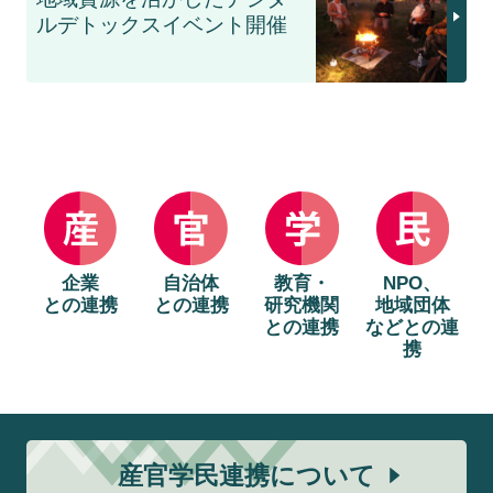
ルデトックスイベント開催
企業
自治体
教育・
NPO、
との連携
との連携
研究機関
地域団体
との連携
などとの連
携
産官学民連携について