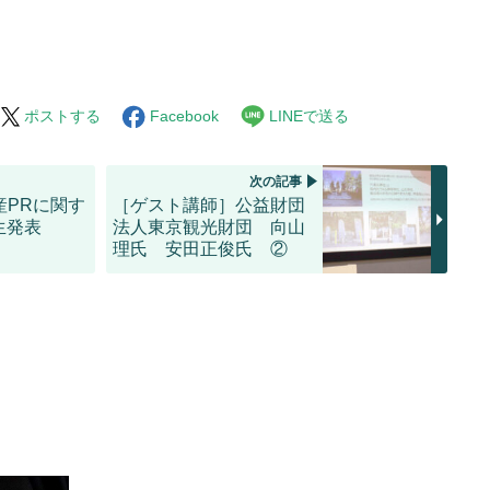
ポストする
Facebook
LINEで送る
次の記事
産PRに関す
［ゲスト講師］公益財団
生発表
法人東京観光財団 向山
理氏 安田正俊氏 ②