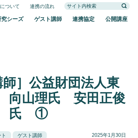
携について
連携の流れ
研究シーズ
ゲスト講師
連携協定
公開講座
講師］公益財団法人東
 向山理氏 安田正俊
氏 ①
2025年1月30日
ート
ゲスト講師