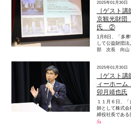
2025年01月30日
［ゲスト講
京観光財団
氏 ②
1月8日、「多
して公益財団法
部 次長 向山
2025年01月30日
［ゲスト講
ィーホーム
卯月靖也氏
１１月６日、「
師として株式会
締役社長である
ら