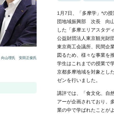
1月7日、「多摩学」*の
団地域振興部 次長 向山
した「多摩エリアスタデ
公益財団法人東京観光財
東京商工会議所、民間企
図るため、様々な事業を
 向山理氏 安田正俊氏
学生はこれまでの授業で
京都多摩地域を対象とし
ゼンを行いました。
講評では、「食文化、自
アーが企画されており、
業の中で学ばれたことが