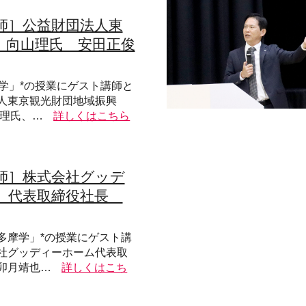
師］公益財団法人東
 向山理氏 安田正俊
摩学」*の授業にゲスト講師と
人東京観光財団地域振興
 理氏、…
詳しくはこちら
師］株式会社グッデ
 代表取締役社長
多摩学」*の授業にゲスト講
社グッディーホーム代表取
卯月靖也…
詳しくはこち