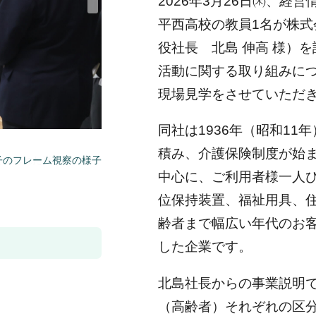
2026年3月26日㈭、経
平西高校の教員1名が株式
役社長 北島 伸高 様）
活動に関する取り組みに
現場見学をさせていただ
同社は1936年（昭和1
積み、介護保険制度が始ま
子のフレーム視察の様子
中心に、ご利用者様一人
位保持装置、福祉用具、
齢者まで幅広い年代のお
した企業です。
北島社長からの事業説明
（高齢者）それぞれの区