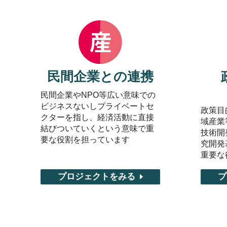
民間企業との連携
民間企業やNPO等広い意味での
ビジネスないしプライベートセ
政策目
クターを指し、経済活動に直接
域産業
結びついていくという意味で重
技術開
要な役割を担っています
究開発
重要な
プロジェクトをみる
プ