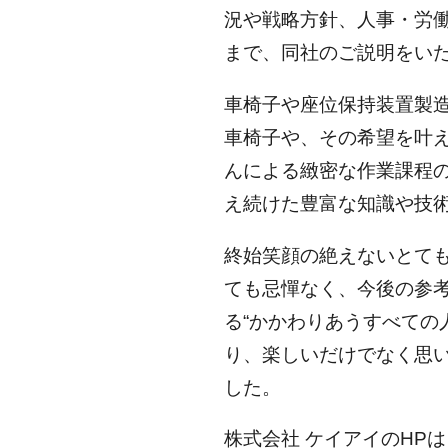
況や戦略方針、人事・労
まで、同社のご説明をい
車椅子や座位保持装置製
車椅子や、その希望を叶
んによる緻密な作業課程の
え続けた豊富な知識や技
終始笑顔の絶えないとて
ても忌憚なく、今後の参
る“かかわりあうすべての
り、楽しいだけでなく思
した。
株式会社 ケイアイのHP