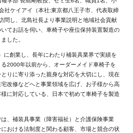
営情報学部 長島剛教授、ゼミ生6名、職員1名、小
会社ケイアイ（本社:東京都八王子市、代表取締
を訪問し、北島社長より事業説明と地域社会貢献
ついてお話を伺い、車椅子や座位保持装置製造の
きました。
1年）に創業し、長年にわたり補装具業界で実績を
る2000年以前から、オーダーメイド車椅子を
ひとりに寄り添った親身な対応を大切にし、現在
住宅改修などへと事業領域を広げ、お子様から高
客様に対応している、日本で初めて車椅子を製造
では、補装具事業（障害福祉）と介護保険事業
分における法制度と関わる顧客、市場と競合の状