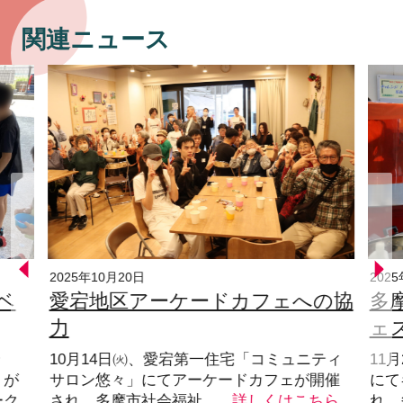
関連ニュース
2025年10月20日
202
ベ
愛宕地区アーケードカフェへの協
多
力
ェ
ン
10月14日㈫、愛宕第一住宅「コミュニティ
11
」が
サロン悠々」にてアーケードカフェが開催
にて
ーク
され、多摩市社会福祉…
詳しくはこちら
れ、