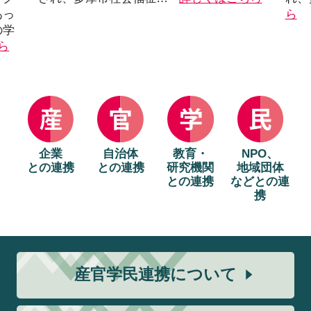
あっ
ら
の学
ら
企業
自治体
教育・
NPO、
との連携
との連携
研究機関
地域団体
との連携
などとの連
携
産官学民連携について