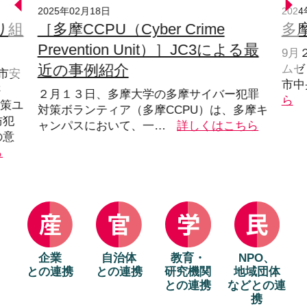
2025年02月18日
202
り組
［多摩CCPU（Cyber Crime
多
Prevention Unit）］JC3による最
9月
近の事例紹介
ムゼ
市安
市中
さ
２月１３日、多摩大学の多摩サイバー犯罪
ら
対策ユ
対策ボランティア（多摩CCPU）は、多摩キ
防犯
ャンパスにおいて、一…
詳しくはこちら
の意
ら
企業
自治体
教育・
NPO、
との連携
との連携
研究機関
地域団体
との連携
などとの連
携