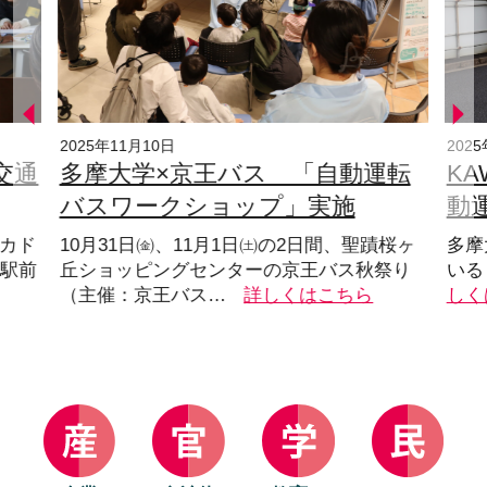
2025年11月10日
202
交通
多摩大学×京王バス 「自動運転
KA
バスワークショップ」実施
動
チカド
10月31日㈮、11月1日㈯の2日間、聖蹟桜ヶ
多摩
」駅前
丘ショッピングセンターの京王バス秋祭り
いる「
（主催：京王バス…
詳しくはこちら
しく