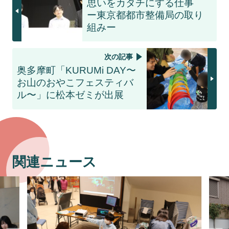
思いをカタチにする仕事
ー東京都都市整備局の取り
組みー
次の記事
奥多摩町「KURUMi DAY〜
お山のおやこフェスティバ
ル〜」に松本ゼミが出展
関連ニュース